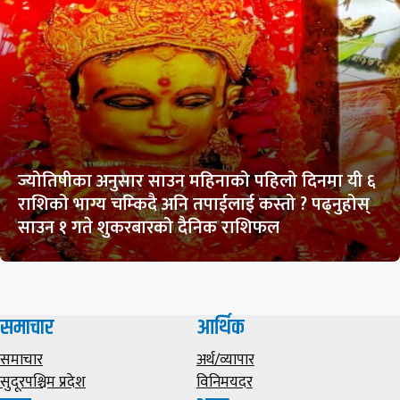
ज्योतिषीका अनुसार साउन महिनाको पहिलो दिनमा यी ६
राशिको भाग्य चम्किदै अनि तपाईलाई कस्तो ? पढ्नुहोस्
साउन १ गते शुकरबारको दैनिक राशिफल
समाचार
आर्थिक
समाचार
अर्थ/व्यापार
सुदूरपश्चिम प्रदेश
विनिमयदर