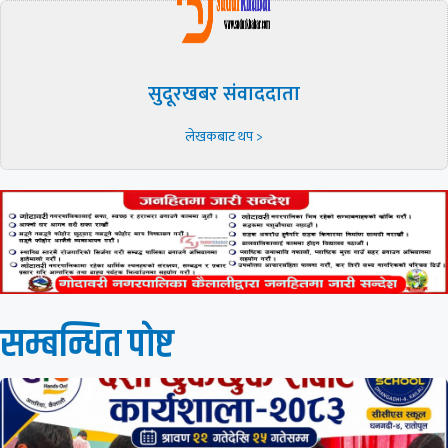
सुदूरखबर संवाददाता
लेखकबाट थप >
सम्बन्धित पाेष्ट