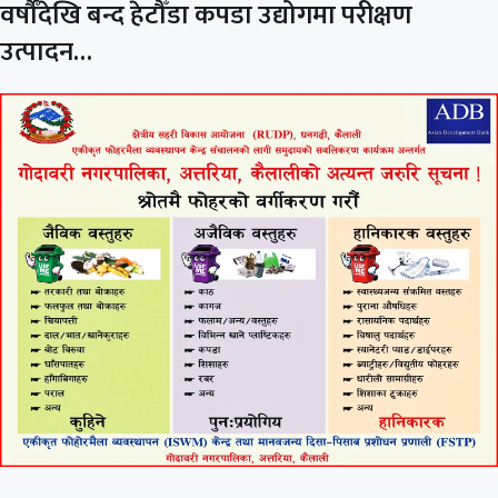
वर्षौँदेखि बन्द हेटौँडा कपडा उद्योगमा परीक्षण
उत्पादन…