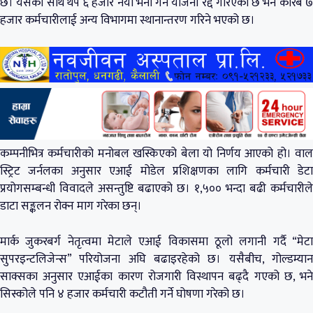
छ। यसका साथै थप ६ हजार नयाँ भर्ना गर्ने योजना रद्द गरिएको छ भने करिब ७
हजार कर्मचारीलाई अन्य विभागमा स्थानान्तरण गरिने भएको छ।
कम्पनीभित्र कर्मचारीको मनोबल खस्किएको बेला यो निर्णय आएको हो। वाल
स्ट्रिट जर्नलका अनुसार एआई मोडेल प्रशिक्षणका लागि कर्मचारी डेटा
प्रयोगसम्बन्धी विवादले असन्तुष्टि बढाएको छ। १,५०० भन्दा बढी कर्मचारीले
डाटा सङ्कलन रोक्न माग गरेका छन्।
मार्क जुकरबर्ग नेतृत्वमा मेटाले एआई विकासमा ठूलो लगानी गर्दै “मेटा
सुपरइन्टलिजेन्स” परियोजना अघि बढाइरहेको छ। यसैबीच, गोल्डम्यान
साक्सका अनुसार एआईका कारण रोजगारी विस्थापन बढ्दै गएको छ, भने
सिस्कोले पनि ४ हजार कर्मचारी कटौती गर्ने घोषणा गरेको छ।