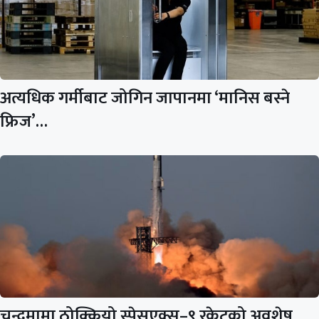
अत्यधिक गर्मीबाट जोगिन जापानमा ‘मानिस बस्ने
फ्रिज’…
चन्द्रमामा ठोक्कियो स्पेसएक्स–९ रकेटको अवशेष,