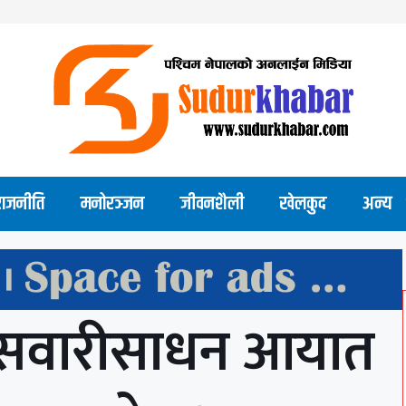
राजनीति
मनोरञ्जन
जीवनशैली
खेलकुद
अन्य
ीय सवारीसाधन आयात