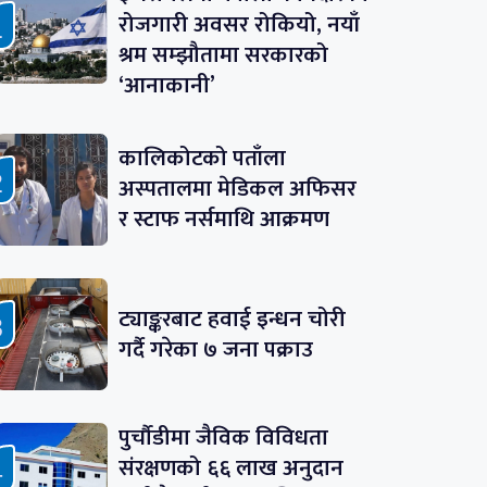
रोजगारी अवसर रोकियो, नयाँ
श्रम सम्झौतामा सरकारको
‘आनाकानी’
कालिकोटको पताँला
अस्पतालमा मेडिकल अफिसर
र स्टाफ नर्समाथि आक्रमण
ट्याङ्करबाट हवाई इन्धन चोरी
गर्दै गरेका ७ जना पक्राउ
पुर्चौडीमा जैविक विविधता
संरक्षणको ६६ लाख अनुदान