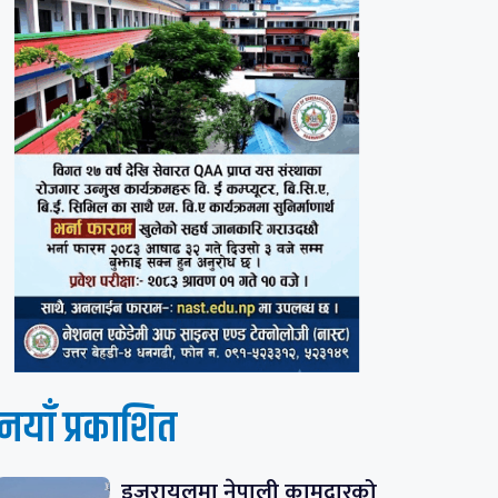
नयाँ प्रकाशित
इजरायलमा नेपाली कामदारको