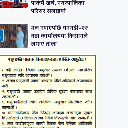
पार्कमै खर्च, नगरपालिका
परिसर सजाइयो
मल नपाएपछि धनगढी–११
वडा कार्यालयमा किसानले
लगाए ताला