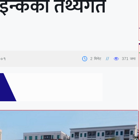
स इन्कको तथ्यगत
८:०१
2
मिनेट
371
जना