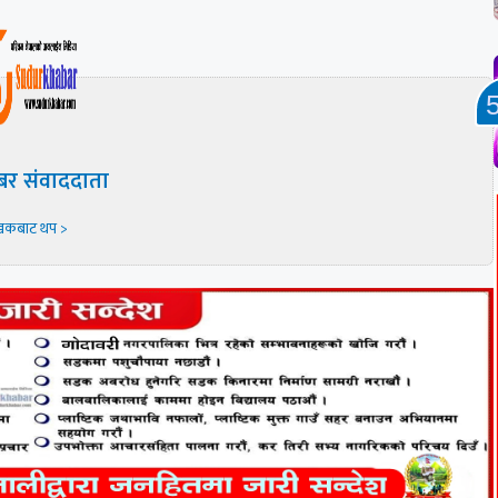
बर संवाददाता
खकबाट थप >