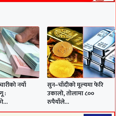
चारीको नयाँ
सुन–चाँदीको मूल्यमा फेरि
ू :
उकालो, तोलामा ८००
को…
रुपैयाँले…