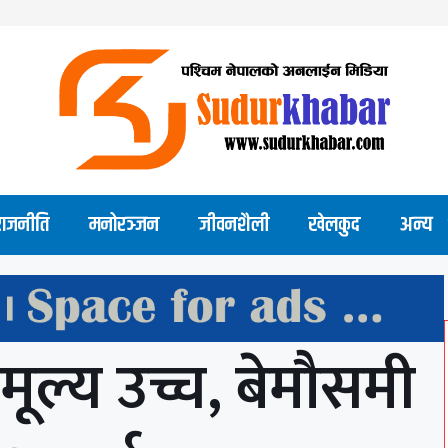
राजनीति
मनोरञ्जन
जीवनशैली
खेलकुद
अन्य
मूल्य उच्च, बेमौसमी