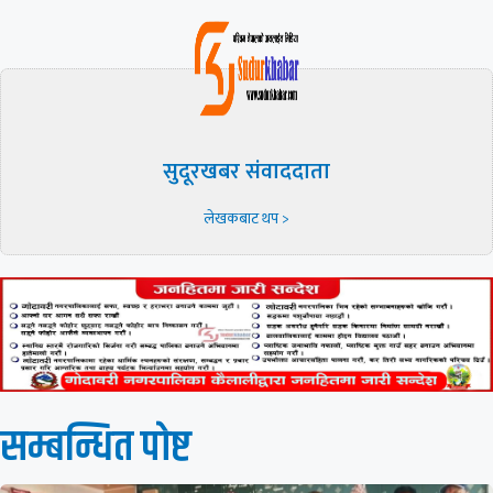
सुदूरखबर संवाददाता
लेखकबाट थप >
सम्बन्धित पाेष्ट