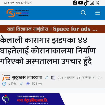
Facebook
YouTube
TikTok
Insta
X
Skip
to
M
content
कैलाली कारागार झडपका ४४
घाइतेलाई कोरानाकालमा निर्माण
गरिएको अस्पतालमा उपचार हुँदै
सुदूरखबर संवाददाता
२०८२ श्रावण २४, शनिबार १५:२२
1
मिनेट
594
जना