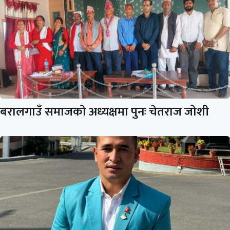
बरालगाउँ समाजको अध्यक्षमा पुनः चेतराज जोशी