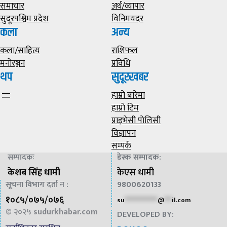
समाचार
अर्थ/व्यापार
सुदूरपश्चिम प्रदेश
विनिमयदर
कला
अन्य
कला/साहित्य
राशिफल
मनोरञ्जन
प्रविधि
थप
सुदूरखबर
हाम्राे बारेमा
हाम्राे टिम
प्राइभेसी पाेलिसी
विज्ञापन
सम्पर्क
सम्पादकः
डेस्क सम्पादक
:
केशब सिंह धामी
केएस धामी
सूचना विभाग दर्ता न :
9800620133
१०८५/०७५/०७६
su
*************
@
***
il.com
© २०२५
sudurkhabar.com
DEVELOPED BY: