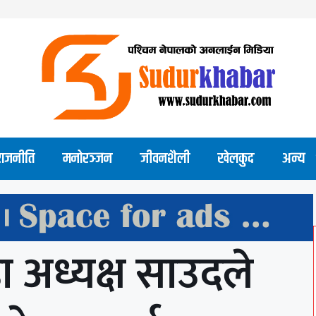
राजनीति
मनोरञ्जन
जीवनशैली
खेलकुद
अन्य
 अध्यक्ष साउदले