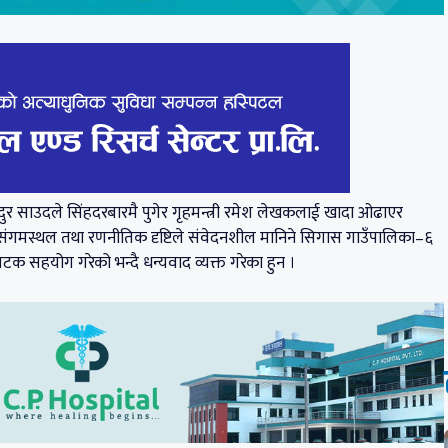
ुर साउदले सिंहदरबारमै पुगेर गृहमन्त्री रमेश लेखकलाई खादा ओढाएर
ो संगमस्थल तथा रणनीतिक दृष्टिले संवेदनशील मानिने सिगास गाउँपालिका–६
 पटक सहयोग गरेको भन्दै धन्यवाद व्यक्त गरेका हुन ।