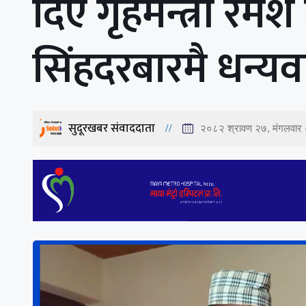
दिए गृहमन्त्री रम
सिंहदरबारमै धन्यव
सुदूरखबर संवाददाता
२०८२ श्रावण २७, मंगलवार