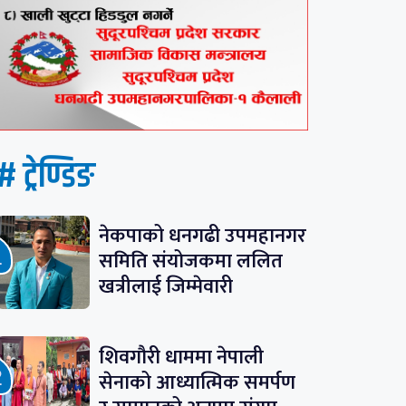
# ट्रेण्डिङ
नेकपाको धनगढी उपमहानगर
समिति संयोजकमा ललित
खत्रीलाई जिम्मेवारी
शिवगौरी धाममा नेपाली
सेनाको आध्यात्मिक समर्पण