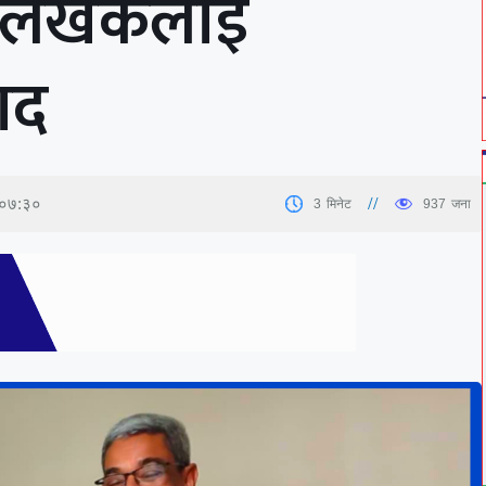
ेश लेखकलाई
ाद
 ०७:३०
3
मिनेट
937
जना