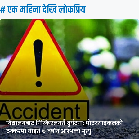
# एक महिना देखि लाेकप्रिय
विद्यालयबाट निस्किएलगत्तै दुर्घटना: मोटरसाइकलको
ठक्करमा घाइते ७ वर्षीय आरभको मृत्यु