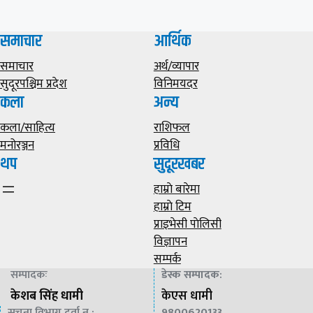
समाचार
आर्थिक
समाचार
अर्थ/व्यापार
सुदूरपश्चिम प्रदेश
विनिमयदर
कला
अन्य
कला/साहित्य
राशिफल
मनोरञ्जन
प्रविधि
थप
सुदूरखबर
हाम्राे बारेमा
हाम्राे टिम
प्राइभेसी पाेलिसी
विज्ञापन
सम्पर्क
सम्पादकः
डेस्क सम्पादक
:
केशब सिंह धामी
केएस धामी
सूचना विभाग दर्ता न :
9800620133