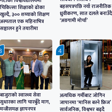
गेटाको विश्वविद्यालयमा
बहसपत्रपछि नयाँ राजनीतिक
चिकित्सा शिक्षाको ढोका
ध्रुवीकरण, सात दलले बनाउँदै
खुल्दै, ३०० शय्याको शिक्षण
‘अग्रगामी मोर्चा’
अस्पताल एक महिनाभित्र
सञ्चालन हुने तयारीमा
बाजुराको स्वास्थ्य सेवा
अत्यधिक गर्मीबाट जोगिन
सुधारका लागि चारबुँदे माग,
जापानमा ‘मानिस बस्ने फ्रिज’
मन्त्रीसमक्ष ज्ञापनपत्र
सार्वजनिक, विश्वभर बढ्दै