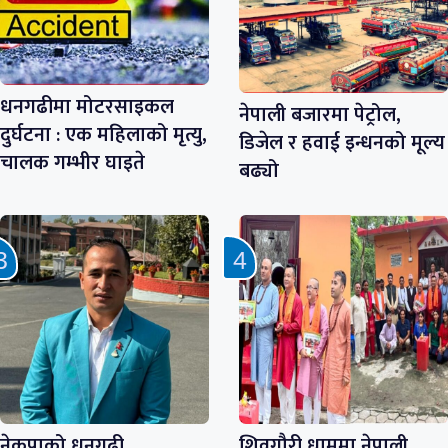
धनगढीमा मोटरसाइकल
नेपाली बजारमा पेट्रोल,
दुर्घटना : एक महिलाको मृत्यु,
डिजेल र हवाई इन्धनको मूल्य
चालक गम्भीर घाइते
बढ्यो
नेकपाको धनगढी
शिवगौरी धाममा नेपाली