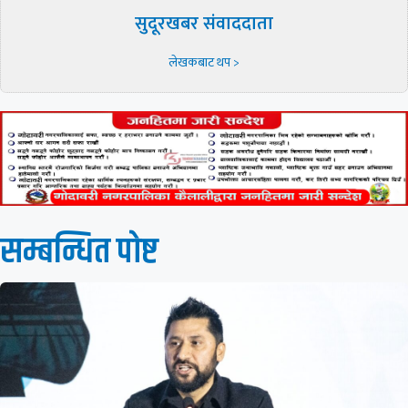
सुदूरखबर संवाददाता
लेखकबाट थप >
सम्बन्धित पाेष्ट