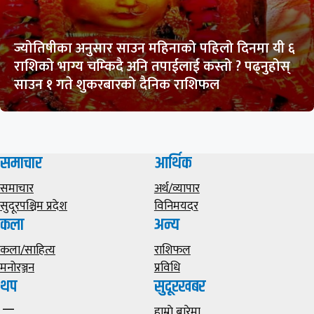
ज्योतिषीका अनुसार साउन महिनाको पहिलो दिनमा यी ६
राशिको भाग्य चम्किदै अनि तपाईलाई कस्तो ? पढ्नुहोस्
साउन १ गते शुकरबारको दैनिक राशिफल
समाचार
आर्थिक
समाचार
अर्थ/व्यापार
सुदूरपश्चिम प्रदेश
विनिमयदर
कला
अन्य
कला/साहित्य
राशिफल
मनोरञ्जन
प्रविधि
थप
सुदूरखबर
हाम्राे बारेमा