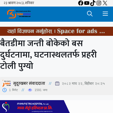
Facebook
YouTube
TikTok
Insta
X
Skip
to
M
content
बैतडीमा जन्ती बोकेको बस
दुर्घटनामा, घटनास्थलतर्फ प्रहरी
टोली पुग्यो
सुदूरखबर संवाददाता
२०८२ माघ २२, बिहीबार २०:२५
1
मिनेट
1591
जना