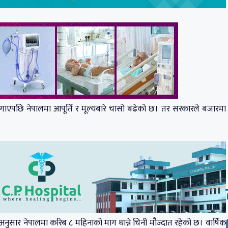
ध लगाएपछि नेपालमा आपूर्ति र मूल्यबारे चासो बढेको छ। तर सरकारले बजारमा
र नेपालमा करिब ८ महिनाको माग धान्ने चिनी मौज्दात रहेको छ। वार्षिक