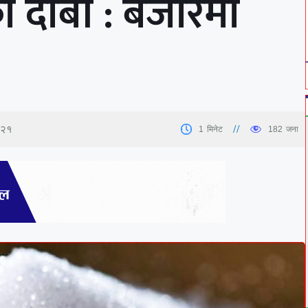
ो दाबी : बजारमा
:२१
1
मिनेट
182
जना