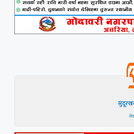
सुदूरख
ले