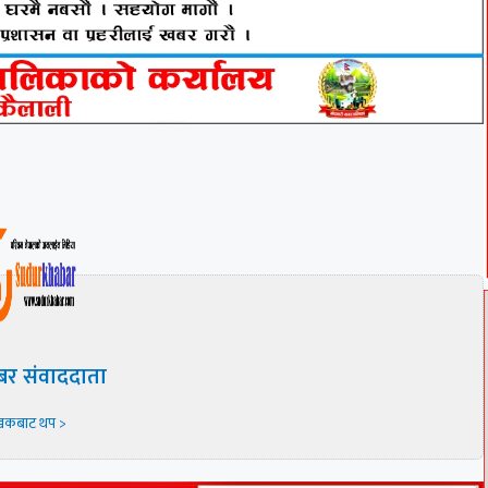
बर संवाददाता
खकबाट थप >