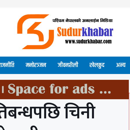
राजनीति
मनोरञ्जन
जीवनशैली
खेलकुद
अन्य
रतिबन्धपछि चिनी