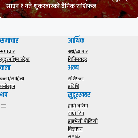
साउन १ गते शुकरबारको दैनिक राशिफल
समाचार
आर्थिक
समाचार
अर्थ/व्यापार
सुदूरपश्चिम प्रदेश
विनिमयदर
कला
अन्य
कला/साहित्य
राशिफल
मनोरञ्जन
प्रविधि
थप
सुदूरखबर
हाम्राे बारेमा
हाम्राे टिम
प्राइभेसी पाेलिसी
विज्ञापन
सम्पर्क