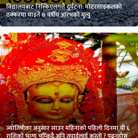
विद्यालयबाट निस्किएलगत्तै दुर्घटना: मोटरसाइकलको
ठक्करमा घाइते ७ वर्षीय आरभको मृत्यु
ज्योतिषीका अनुसार साउन महिनाको पहिलो दिनमा यी ६
राशिको भाग्य चम्किदै अनि तपाईलाई कस्तो ? पढ्नुहोस्