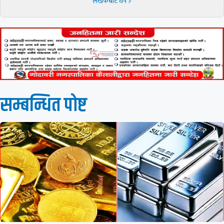
लेखकबाट थप >
सम्बन्धित पाेष्ट