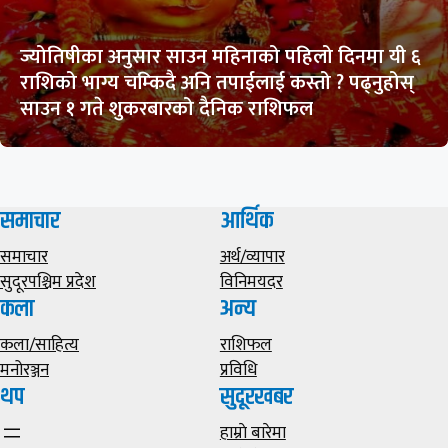
ज्योतिषीका अनुसार साउन महिनाको पहिलो दिनमा यी ६
राशिको भाग्य चम्किदै अनि तपाईलाई कस्तो ? पढ्नुहोस्
साउन १ गते शुकरबारको दैनिक राशिफल
समाचार
आर्थिक
समाचार
अर्थ/व्यापार
सुदूरपश्चिम प्रदेश
विनिमयदर
कला
अन्य
कला/साहित्य
राशिफल
मनोरञ्जन
प्रविधि
थप
सुदूरखबर
हाम्राे बारेमा