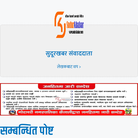
सुदूरखबर संवाददाता
लेखकबाट थप >
सम्बन्धित पाेष्ट