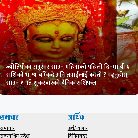
ज्योतिषीका अनुसार साउन महिनाको पहिलो दिनमा यी ६
राशिको भाग्य चम्किदै अनि तपाईलाई कस्तो ? पढ्नुहोस्
साउन १ गते शुकरबारको दैनिक राशिफल
समाचार
आर्थिक
समाचार
अर्थ/व्यापार
सुदूरपश्चिम प्रदेश
विनिमयदर