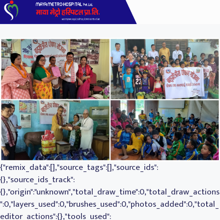
{"remix_data":[],"source_tags":[],"source_ids":
{},"source_ids_track":
{},"origin":"unknown","total_draw_time":0,"total_draw_actions
":0,"layers_used":0,"brushes_used":0,"photos_added":0,"total_
editor_actions":{},"tools_used":