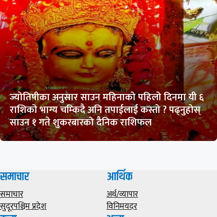
ज्योतिषीका अनुसार साउन महिनाको पहिलो दिनमा यी ६
राशिको भाग्य चम्किदै अनि तपाईलाई कस्तो ? पढ्नुहोस्
साउन १ गते शुकरबारको दैनिक राशिफल
समाचार
आर्थिक
समाचार
अर्थ/व्यापार
सुदूरपश्चिम प्रदेश
विनिमयदर