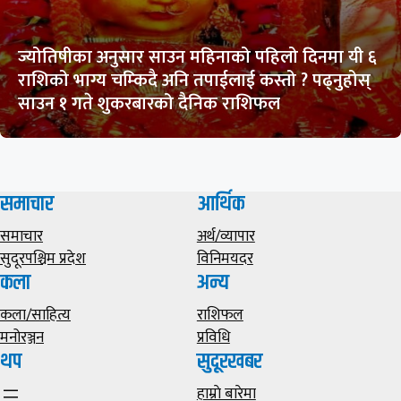
ज्योतिषीका अनुसार साउन महिनाको पहिलो दिनमा यी ६
राशिको भाग्य चम्किदै अनि तपाईलाई कस्तो ? पढ्नुहोस्
साउन १ गते शुकरबारको दैनिक राशिफल
समाचार
आर्थिक
समाचार
अर्थ/व्यापार
सुदूरपश्चिम प्रदेश
विनिमयदर
कला
अन्य
कला/साहित्य
राशिफल
मनोरञ्जन
प्रविधि
थप
सुदूरखबर
हाम्राे बारेमा