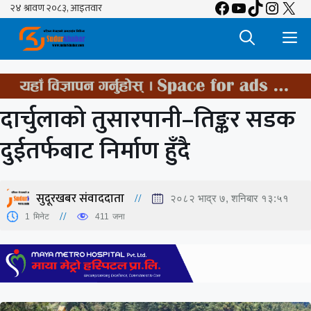
Facebook
YouTube
TikTok
Insta
X
Skip
to
M
content
दार्चुलाको तुसारपानी–तिङ्कर सडक
दुईतर्फबाट निर्माण हुँदै
सुदूरखबर संवाददाता
२०८२ भाद्र ७, शनिबार १३:५१
1
मिनेट
411
जना