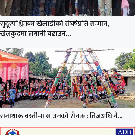
सुदूरपश्चिमका खेलाडीको संघर्षप्रति सम्मान,
खेलकुदमा लगानी बढाउन…
रानाथारू बस्तीमा साउनको रौनक : तिजअघि नै…