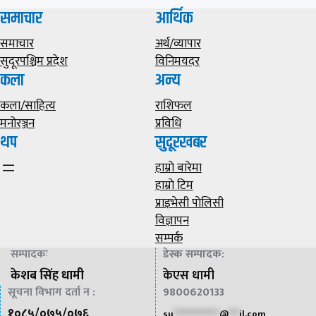
समाचार
आर्थिक
समाचार
अर्थ/व्यापार
सुदूरपश्चिम प्रदेश
विनिमयदर
कला
अन्य
कला/साहित्य
राशिफल
मनोरञ्जन
प्रविधि
थप
सुदूरखबर
हाम्राे बारेमा
हाम्राे टिम
प्राइभेसी पाेलिसी
विज्ञापन
सम्पर्क
सम्पादकः
डेस्क सम्पादक
:
केशब सिंह धामी
केएस धामी
सूचना विभाग दर्ता न :
9800620133
१०८५/०७५/०७६
su
*************
@
***
il.com