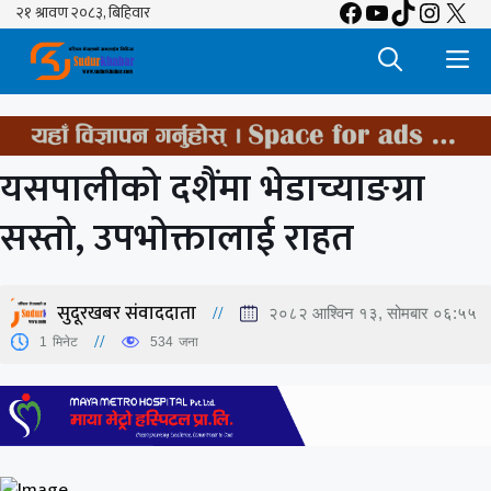
Facebook
YouTube
TikTok
Insta
X
Skip
to
M
content
यसपालीको दशैंमा भेडाच्याङग्रा
सस्तो, उपभोक्तालाई राहत
सुदूरखबर संवाददाता
२०८२ आश्विन १३, सोमबार ०६:५५
1
मिनेट
534
जना