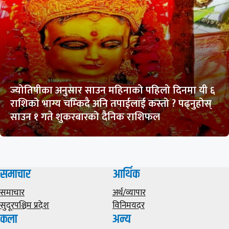
ज्योतिषीका अनुसार साउन महिनाको पहिलो दिनमा यी ६
राशिको भाग्य चम्किदै अनि तपाईलाई कस्तो ? पढ्नुहोस्
साउन १ गते शुकरबारको दैनिक राशिफल
समाचार
आर्थिक
समाचार
अर्थ/व्यापार
सुदूरपश्चिम प्रदेश
विनिमयदर
कला
अन्य