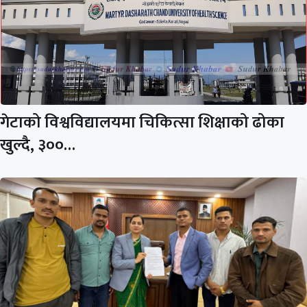
गेटाको विश्वविद्यालयमा चिकित्सा शिक्षाको ढोका
खुल्दै, ३००…