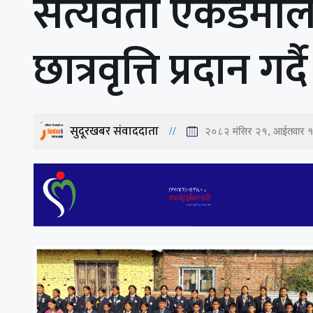
सत्यवती एकेडेमी
छात्रवृत्ति प्रदान गर्द
सुदूरखबर संवाददाता
२०८२ मंसिर २१, आईतवार 