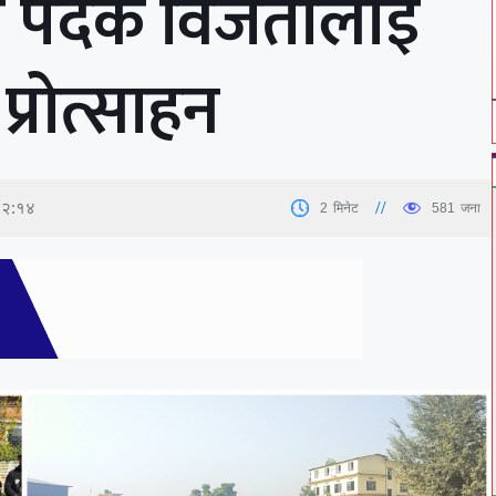
ले पदक विजेतालाई
ै प्रोत्साहन
१२:१४
2
मिनेट
581
जना