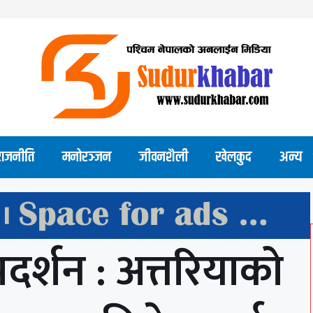
राजनीति
मनोरञ्जन
जीवनशैली
खेलकुद
अन्य
्रदर्शन : अत्तरियाको