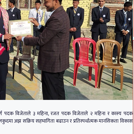
स्वर्ण पदक विजेताले ३ महिना, रजत पदक विजेताले २ महिना र कास्य पदक
ाई खेलकुदमा अझ सक्रिय सहभागिता बढाउन र प्रतिस्पर्धात्मक मानसिकता विकास