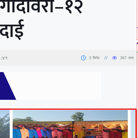
ई गोदावरी–१२
िदाई
८:४१
3
मिनेट
367
जना