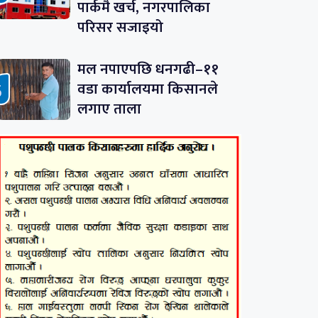
पार्कमै खर्च, नगरपालिका
परिसर सजाइयो
मल नपाएपछि धनगढी–११
वडा कार्यालयमा किसानले
लगाए ताला