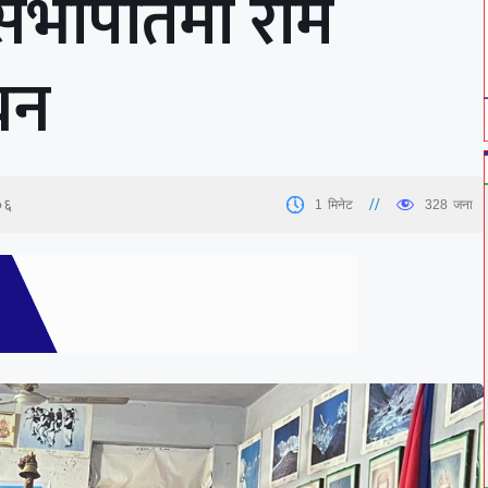
 सभापतिमा राम
यन
०६
1
मिनेट
328
जना