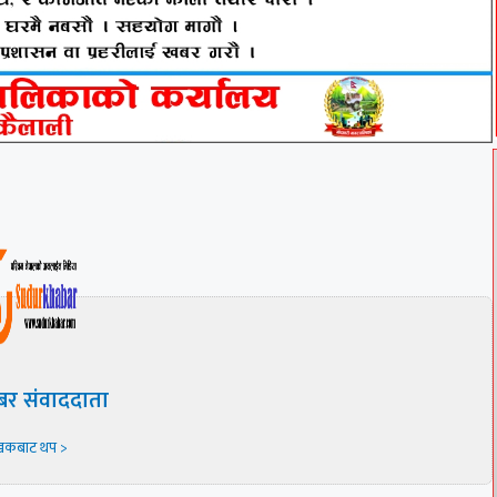
बर संवाददाता
खकबाट थप >