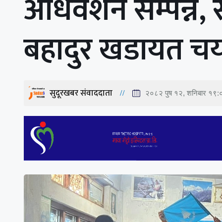
अधिवेशन सम्पन्न,
बहादुर खडायत च
सुदूरखबर संवाददाता
२०८२ पुष १२, शनिबार १९: