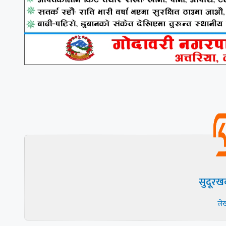
सुदूरख
ले