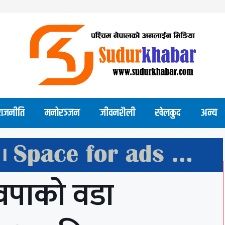
राजनीति
मनोरञ्जन
जीवनशैली
खेलकुद
अन्य
्वपाको वडा