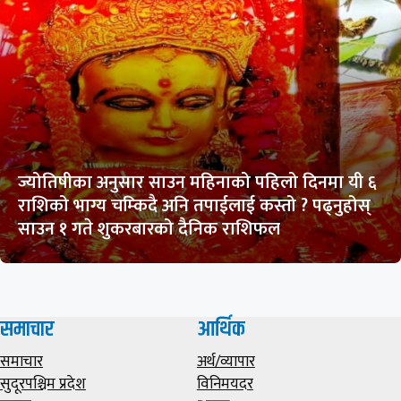
ज्योतिषीका अनुसार साउन महिनाको पहिलो दिनमा यी ६
राशिको भाग्य चम्किदै अनि तपाईलाई कस्तो ? पढ्नुहोस्
साउन १ गते शुकरबारको दैनिक राशिफल
समाचार
आर्थिक
समाचार
अर्थ/व्यापार
सुदूरपश्चिम प्रदेश
विनिमयदर