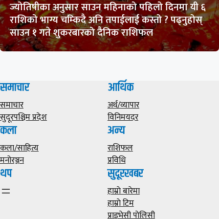
ज्योतिषीका अनुसार साउन महिनाको पहिलो दिनमा यी ६
राशिको भाग्य चम्किदै अनि तपाईलाई कस्तो ? पढ्नुहोस्
साउन १ गते शुकरबारको दैनिक राशिफल
समाचार
आर्थिक
समाचार
अर्थ/व्यापार
सुदूरपश्चिम प्रदेश
विनिमयदर
कला
अन्य
कला/साहित्य
राशिफल
मनोरञ्जन
प्रविधि
थप
सुदूरखबर
हाम्राे बारेमा
हाम्राे टिम
प्राइभेसी पाेलिसी