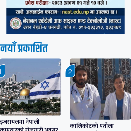
नयाँ प्रकाशित
इजरायलमा नेपाली
कालिकोटको पताँला
कामदारको रोजगारी अवसर