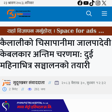
Facebook
YouTube
TikTok
Insta
X
Skip
to
M
content
कैलालीको चिसापानीमा जालपादेवी
केबलकार अन्तिम चरणमा: दुई
महिनाभित्र सञ्चालनको तयारी
सुदूरखबर संवाददाता
२०८३ बैशाख ३०, बुधबार १२:३२
2
मिनेट
261
जना