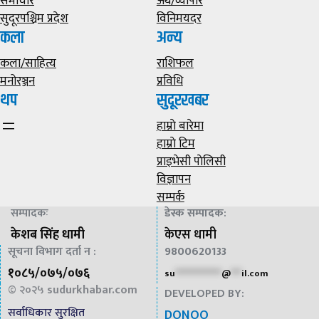
समाचार
अर्थ/व्यापार
सुदूरपश्चिम प्रदेश
विनिमयदर
कला
अन्य
कला/साहित्य
राशिफल
मनोरञ्जन
प्रविधि
थप
सुदूरखबर
हाम्राे बारेमा
हाम्राे टिम
प्राइभेसी पाेलिसी
विज्ञापन
सम्पर्क
सम्पादकः
डेस्क सम्पादक
:
केशब सिंह धामी
केएस धामी
सूचना विभाग दर्ता न :
9800620133
१०८५/०७५/०७६
su
*************
@
***
il.com
© २०२५
sudurkhabar.com
DEVELOPED BY:
सर्वाधिकार सुरक्षित
DONOO