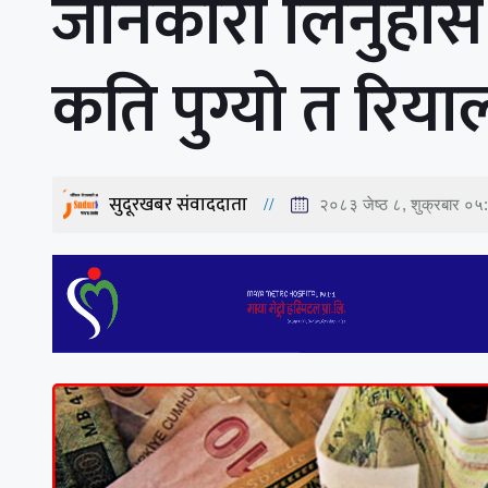
जानकारी लिनुहो
कति पुग्यो त रिया
सुदूरखबर संवाददाता
२०८३ जेष्ठ ८, शुक्रबार ०५