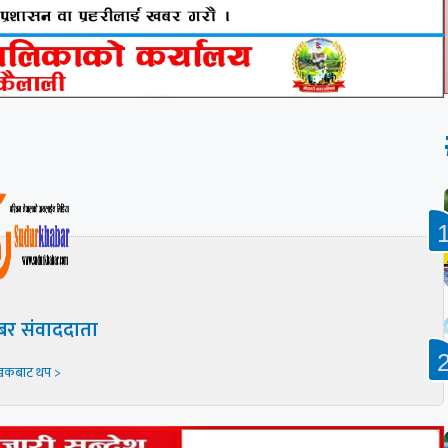
बर संवाददाता
खकबाट थप >