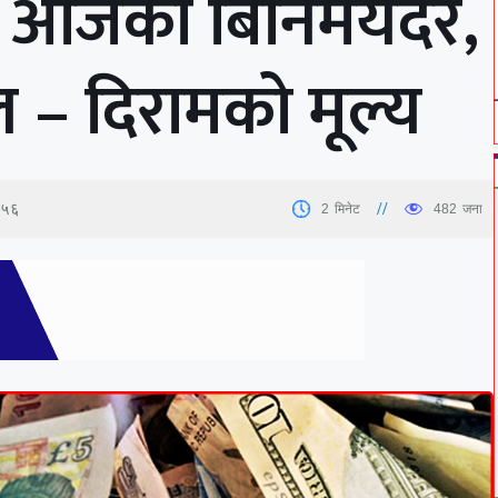
स आजको बिनिमयदर,
ल – दिरामको मूल्य
:५६
2
मिनेट
482
जना