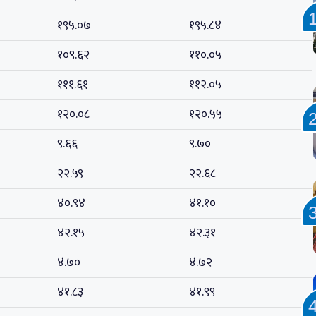
१९५.०७
१९५.८४
१०९.६२
११०.०५
१११.६१
११२.०५
१२०.०८
१२०.५५
९.६६
९.७०
२२.५९
२२.६८
४०.९४
४१.१०
४२.१५
४२.३१
४.७०
४.७२
४१.८३
४१.९९