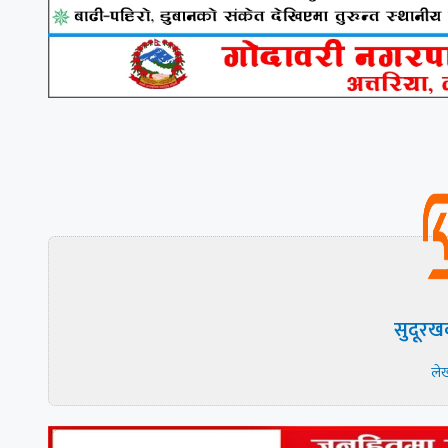
सुदूरख
ले