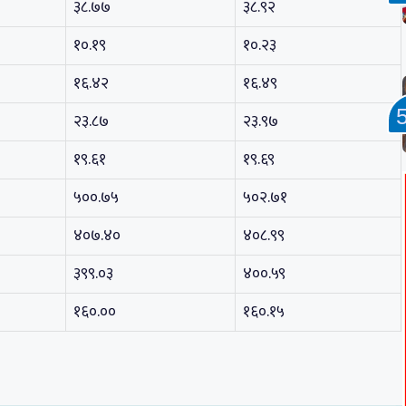
३८.७७
३८.९२
१०.१९
१०.२३
१६.४२
१६.४९
२३.८७
२३.९७
१९.६१
१९.६९
५००.७५
५०२.७१
४०७.४०
४०८.९९
३९९.०३
४००.५९
१६०.००
१६०.१५