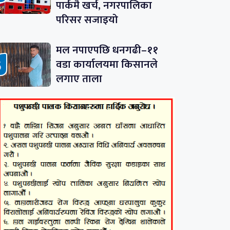
पार्कमै खर्च, नगरपालिका
परिसर सजाइयो
मल नपाएपछि धनगढी–११
वडा कार्यालयमा किसानले
लगाए ताला