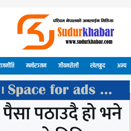
राजनीति
मनोरञ्जन
जीवनशैली
खेलकुद
अन्य
पैसा पठाउदै हो भने