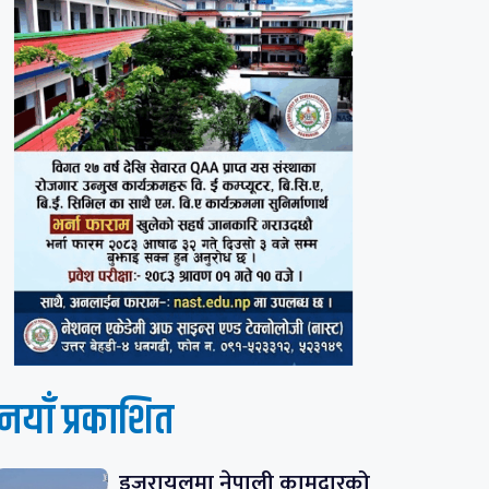
नयाँ प्रकाशित
इजरायलमा नेपाली कामदारको