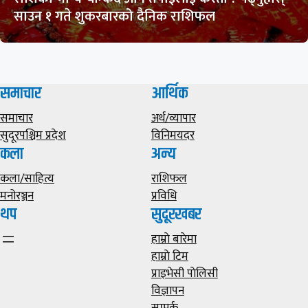
साउन १ गते शुकरबारको दैनिक राशिफल
समाचार
आर्थिक
समाचार
अर्थ/व्यापार
सुदूरपश्चिम प्रदेश
विनिमयदर
कला
अन्य
कला/साहित्य
राशिफल
मनोरञ्जन
प्रविधि
थप
सुदूरखबर
हाम्राे बारेमा
हाम्राे टिम
प्राइभेसी पाेलिसी
विज्ञापन
सम्पर्क