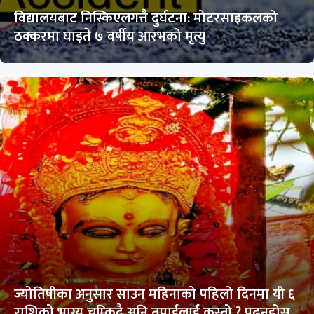
विद्यालयबाट निस्किएलगत्तै दुर्घटना: मोटरसाइकलको
ठक्करमा घाइते ७ वर्षीय आरभको मृत्यु
ज्योतिषीका अनुसार साउन महिनाको पहिलो दिनमा यी ६
राशिको भाग्य चम्किदै अनि तपाईलाई कस्तो ? पढ्नुहोस्