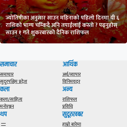
ज्योतिषीका अनुसार साउन महिनाको पहिलो दिनमा यी ६
राशिको भाग्य चम्किदै अनि तपाईलाई कस्तो ? पढ्नुहोस्
साउन १ गते शुकरबारको दैनिक राशिफल
समाचार
आर्थिक
समाचार
अर्थ/व्यापार
सुदूरपश्चिम प्रदेश
विनिमयदर
कला
अन्य
कला/साहित्य
राशिफल
मनोरञ्जन
प्रविधि
थप
सुदूरखबर
हाम्राे बारेमा