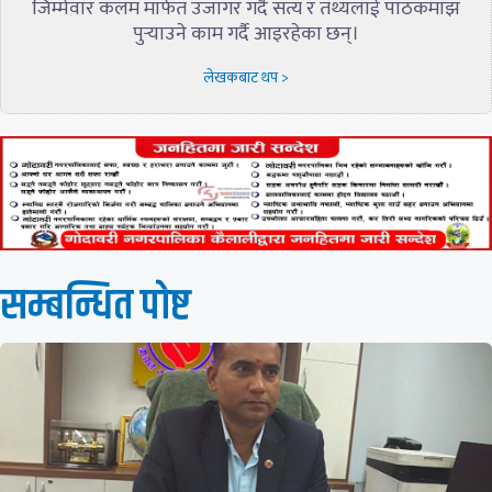
जिम्मेवार कलम मार्फत उजागर गर्दै सत्य र तथ्यलाई पाठकमाझ
पुर्‍याउने काम गर्दै आइरहेका छन्।
लेखकबाट थप >
सम्बन्धित पाेष्ट