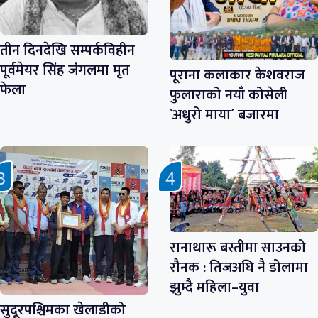
तीन दिनदेखि सम्पर्कविहीन
पूर्वमेयर सिंह जंगलमा मृत
पूराना कलाकार केशवराज
फेला
फुलाराको नयाँ कोसेली
`अधुरो माया´ बजारमा
रानाथारू बस्तीमा साउनको
रौनक : तिजअघि नै डोलामा
झुम्दै महिला–युवा
सुदूरपश्चिमका खेलाडीको