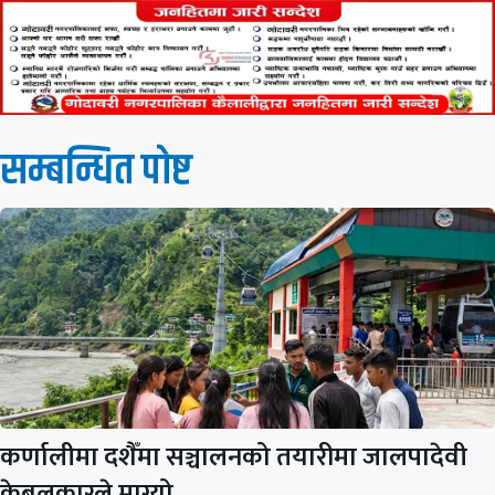
सम्बन्धित पाेष्ट
कर्णालीमा दशैँमा सञ्चालनको तयारीमा जालपादेवी
केबुलकारले माग्यो…