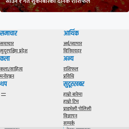
साउन १ गते शुकरबारको दैनिक राशिफल
समाचार
आर्थिक
समाचार
अर्थ/व्यापार
सुदूरपश्चिम प्रदेश
विनिमयदर
कला
अन्य
कला/साहित्य
राशिफल
मनोरञ्जन
प्रविधि
थप
सुदूरखबर
हाम्राे बारेमा
हाम्राे टिम
प्राइभेसी पाेलिसी
विज्ञापन
सम्पर्क