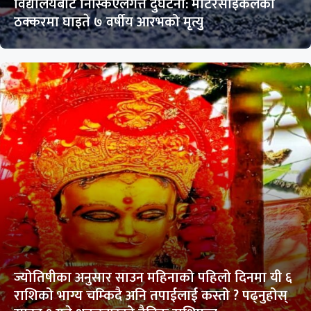
विद्यालयबाट निस्किएलगत्तै दुर्घटना: मोटरसाइकलको
ठक्करमा घाइते ७ वर्षीय आरभको मृत्यु
ज्योतिषीका अनुसार साउन महिनाको पहिलो दिनमा यी ६
राशिको भाग्य चम्किदै अनि तपाईलाई कस्तो ? पढ्नुहोस्