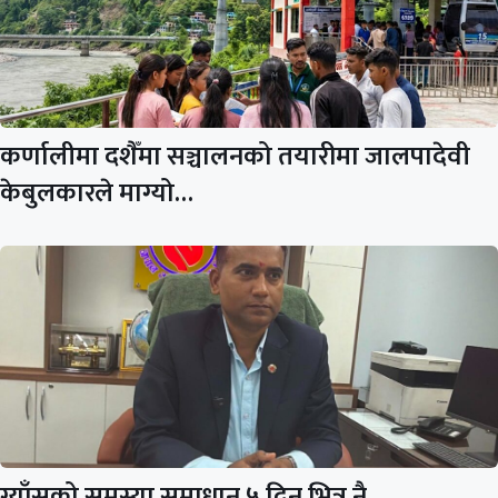
कर्णालीमा दशैँमा सञ्चालनको तयारीमा जालपादेवी
केबुलकारले माग्यो…
ग्याँसको समस्या समाधान ५ दिन भित्र नै…