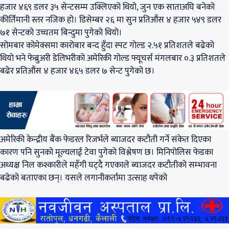
हजार ४६९ डलर ३५ सेन्टसम्म उक्लिएको थियो, जुन एक साताअघि बनेको
कीर्तिमानी स्तर नजिक हो। डिसेम्बर २६ मा सुन प्रतिऔंस ४ हजार ५४९ डलर
७१ सेन्टको उच्चतम बिन्दुमा पुगेको थियो।
सोमबार कोमेक्समा कारोबार बन्द हुँदा स्पट गोल्ड २.५१ प्रतिशतले बढेको
थियो भने फेब्रुअरी डेलिभरीको अमेरिकी गोल्ड फ्यूचर्स मंगलबार ०.३ प्रतिशतले
बढेर प्रतिऔंस ४ हजार ४६५ डलर ७ सेन्ट पुगेको छ।
अमेरिकी केन्द्रीय बैंक फेडरल रिजर्भले ब्याजदर कटौती गर्ने संकेत दिएका
कारण पनि सुनको मूल्यलाई टेवा पुगेको विश्लेषण छ। मिनिपोलिस फेडका
अध्यक्ष निल कश्कारीले महँगी घट्दै गएकाले ब्याजदर कटौतीको सम्भावना
बढेको बताएका छन्। यसले लगानीकर्तामा उत्साह थपेको