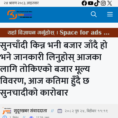
Facebook
YouTube
TikTok
Insta
X
Skip
to
M
content
सुनचाँदी किन्न भनी बजार जाँदै हो
भने जानकारी लिनुहोस् आजका
लागि तोकिएको बजार मूल्य
विवरण, आज कतिमा हुँदै छ
सुनचादीको कारोबार
सुदूरखबर संवाददाता
२०८२ पुष २४, बिहीबार ११:१९
1
मिनेट
1129
जना