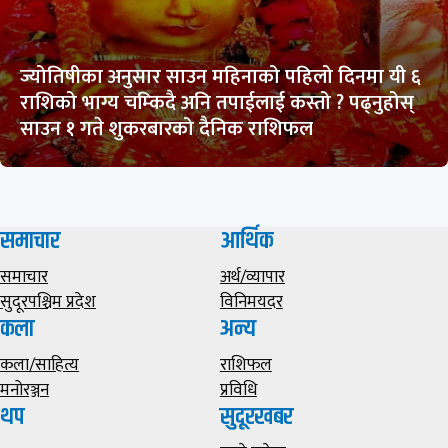
ज्योतिषीका अनुसार साउन महिनाको पहिलो दिनमा यी ६
राशिको भाग्य चम्किदै अनि तपाईलाई कस्तो ? पढ्नुहोस्
साउन १ गते शुकरबारको दैनिक राशिफल
समाचार
आर्थिक
समाचार
अर्थ/व्यापार
सुदूरपश्चिम प्रदेश
विनिमयदर
कला
अन्य
कला/साहित्य
राशिफल
मनोरञ्जन
प्रविधि
थप
सुदूरखबर