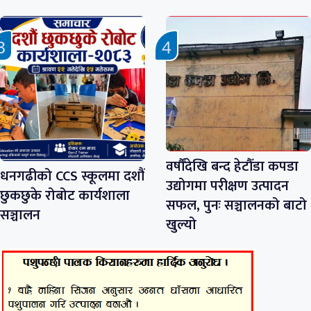
वर्षौँदेखि बन्द हेटौँडा कपडा
धनगढीको CCS स्कूलमा दशौं
उद्योगमा परीक्षण उत्पादन
छुकछुके रोबोट कार्यशाला
सफल, पुनः सञ्चालनको बाटो
सञ्चालन
खुल्यो