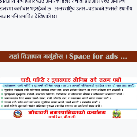
प्रतिऔँस पाँच हजार ५३७ अमेरिकी डलर र चाँदी प्रतिऔँस ११७ अमेरिकी
डलरमा कारोबार भइरहेको छ। अन्तरराष्ट्रिय उतार–चढावको असरले स्थानीय
बजार पनि प्रभावित देखिएको छ।