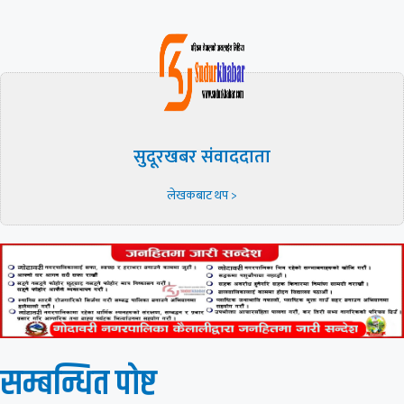
सुदूरखबर संवाददाता
लेखकबाट थप >
सम्बन्धित पाेष्ट