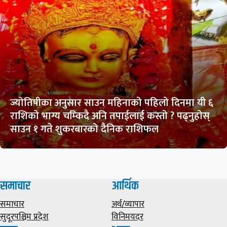
ज्योतिषीका अनुसार साउन महिनाको पहिलो दिनमा यी ६
राशिको भाग्य चम्किदै अनि तपाईलाई कस्तो ? पढ्नुहोस्
साउन १ गते शुकरबारको दैनिक राशिफल
समाचार
आर्थिक
समाचार
अर्थ/व्यापार
सुदूरपश्चिम प्रदेश
विनिमयदर