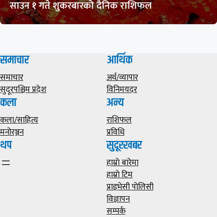
साउन १ गते शुकरबारको दैनिक राशिफल
समाचार
आर्थिक
समाचार
अर्थ/व्यापार
सुदूरपश्चिम प्रदेश
विनिमयदर
कला
अन्य
कला/साहित्य
राशिफल
मनोरञ्जन
प्रविधि
थप
सुदूरखबर
हाम्राे बारेमा
हाम्राे टिम
प्राइभेसी पाेलिसी
विज्ञापन
सम्पर्क