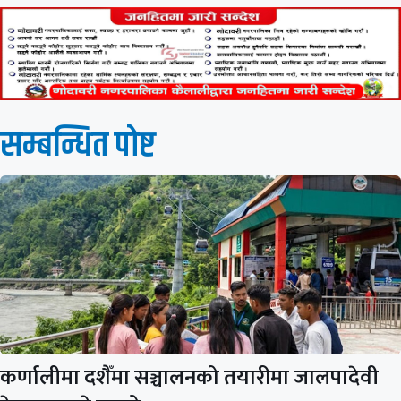
सम्बन्धित पाेष्ट
कर्णालीमा दशैँमा सञ्चालनको तयारीमा जालपादेवी