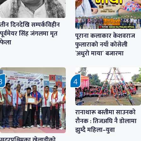
तीन दिनदेखि सम्पर्कविहीन
पूर्वमेयर सिंह जंगलमा मृत
पूराना कलाकार केशवराज
फेला
फुलाराको नयाँ कोसेली
`अधुरो माया´ बजारमा
रानाथारू बस्तीमा साउनको
रौनक : तिजअघि नै डोलामा
झुम्दै महिला–युवा
सुदूरपश्चिमका खेलाडीको