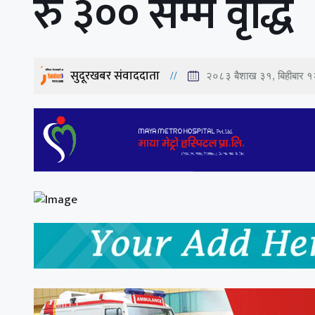
रु ३०० सम्म वृद्धि
सुदूरखबर संवाददाता
२०८३ बैशाख ३१, बिहीबार 