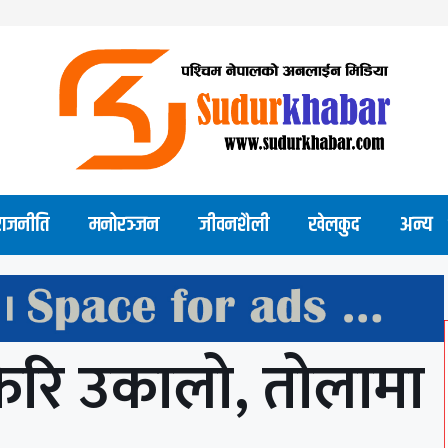
राजनीति
मनोरञ्जन
जीवनशैली
खेलकुद
अन्य
 फेरि उकालो, तोलामा