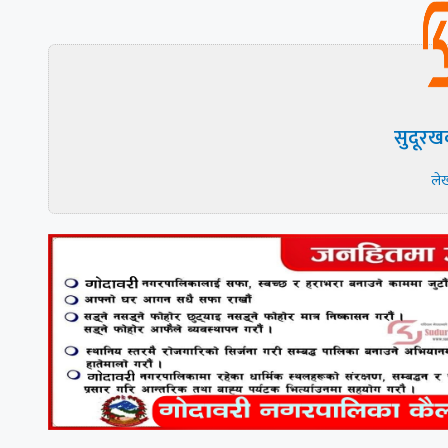
सुदूरख
ले