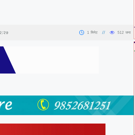
१२:२७
1
मिनेट
512
जना