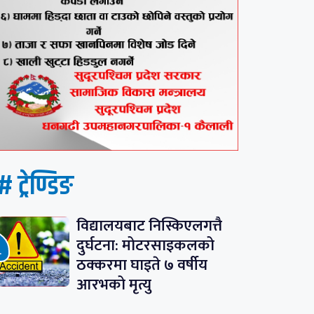
# ट्रेण्डिङ
विद्यालयबाट निस्किएलगत्तै
दुर्घटना: मोटरसाइकलको
ठक्करमा घाइते ७ वर्षीय
आरभको मृत्यु