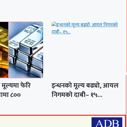
मूल्यमा फेरि
इन्धनको मूल्य बढ्यो, आयल
ामा ८००
निगमको दाबी– १५…