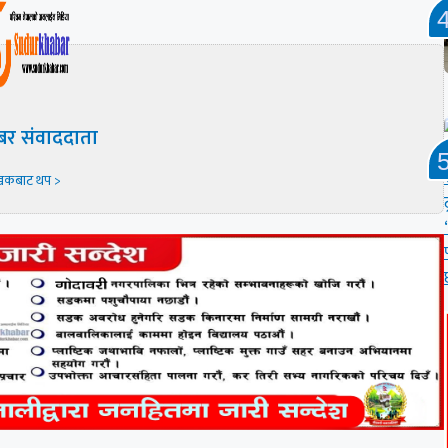
बर संवाददाता
खकबाट थप >