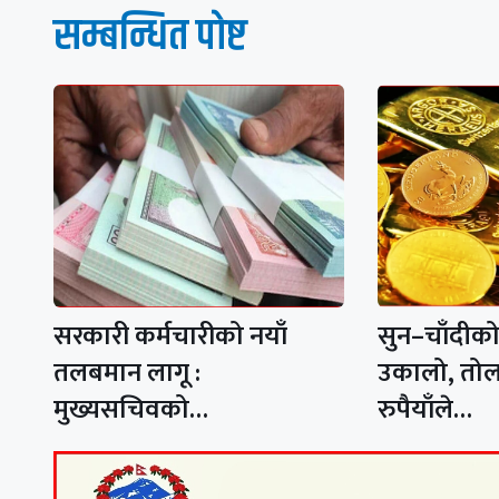
सम्बन्धित पाेष्ट
सरकारी कर्मचारीको नयाँ
सुन–चाँदीको 
तलबमान लागू :
उकालो, तोल
मुख्यसचिवको…
रुपैयाँले…