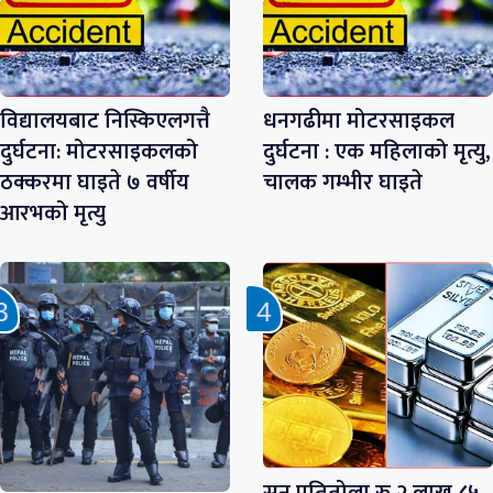
विद्यालयबाट निस्किएलगत्तै
धनगढीमा मोटरसाइकल
दुर्घटना: मोटरसाइकलको
दुर्घटना : एक महिलाको मृत्यु,
ठक्करमा घाइते ७ वर्षीय
चालक गम्भीर घाइते
आरभको मृत्यु
सुन प्रतितोला रु २ लाख ८५