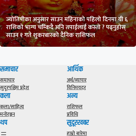
ज्योतिषीका अनुसार साउन महिनाको पहिलो दिनमा यी ६
राशिको भाग्य चम्किदै अनि तपाईलाई कस्तो ? पढ्नुहोस्
साउन १ गते शुकरबारको दैनिक राशिफल
समाचार
आर्थिक
समाचार
अर्थ/व्यापार
सुदूरपश्चिम प्रदेश
विनिमयदर
कला
अन्य
कला/साहित्य
राशिफल
मनोरञ्जन
प्रविधि
थप
सुदूरखबर
हाम्राे बारेमा