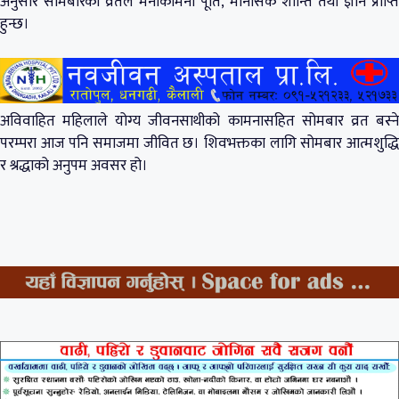
अनुसार सोमबारको व्रतले मनोकामना पूर्ति, मानसिक शान्ति तथा ज्ञान प्राप्ति
हुन्छ।
अविवाहित महिलाले योग्य जीवनसाथीको कामनासहित सोमबार व्रत बस्ने
परम्परा आज पनि समाजमा जीवित छ। शिवभक्तका लागि सोमबार आत्मशुद्धि
र श्रद्धाको अनुपम अवसर हो।