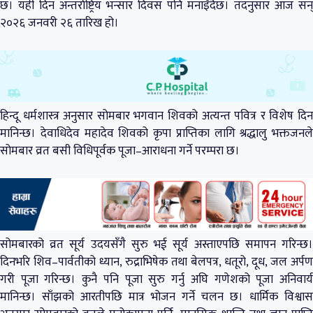
छ। यही दिन अन्तर्राष्ट्रिय भन्सार दिवस पनि मनाइँदैछ। तदनुसार आज सन्
२०२६ जनवरी २६ तारिख हो।
हिन्दू धर्मशास्त्र अनुसार सोमबार भगवान शिवको अत्यन्त पवित्र र विशेष दिन
मानिन्छ। देवाधिदेव महादेव शिवको कृपा प्राप्तिका लागि श्रद्धालु भक्तजनले
सोमबार व्रत बसी विधिपूर्वक पूजा–आराधना गर्ने परम्परा छ।
सोमबारको व्रत सूर्य उदयसँगै सुरु भई सूर्य अस्ताएपछि समापन गरिन्छ।
दिनभरि शिव–पार्वतीको ध्यान, रुद्राभिषेक तथा बेलपत्र, धतूरो, दूध, जल अर्पण
गरी पूजा गरिन्छ। कुनै पनि पूजा सुरु गर्नु अघि गणेशको पूजा अनिवार्य
मानिन्छ। साँझको आरतीपछि मात्र भोजन गर्ने चलन छ। धार्मिक विश्वास