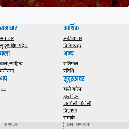
समाचार
आर्थिक
समाचार
अर्थ/व्यापार
सुदूरपश्चिम प्रदेश
विनिमयदर
कला
अन्य
कला/साहित्य
राशिफल
मनोरञ्जन
प्रविधि
थप
सुदूरखबर
हाम्राे बारेमा
हाम्राे टिम
प्राइभेसी पाेलिसी
विज्ञापन
सम्पर्क
सम्पादकः
डेस्क सम्पादक
: