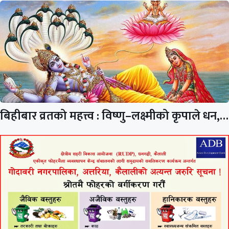
बिहीबार व्रतको महत्त्व : विष्णु–लक्ष्मीको कृपाले धन,…