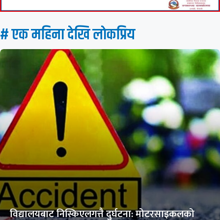
# एक महिना देखि लाेकप्रिय
विद्यालयबाट निस्किएलगत्तै दुर्घटना: मोटरसाइकलको