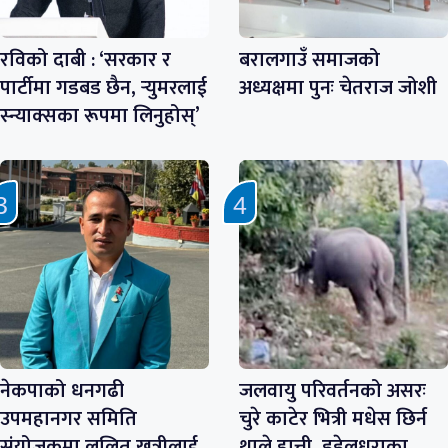
रविको दाबी : ‘सरकार र
बरालगाउँ समाजको
पार्टीमा गडबड छैन, र्‍युमरलाई
अध्यक्षमा पुनः चेतराज जोशी
स्न्याक्सका रूपमा लिनुहोस्’
नेकपाको धनगढी
जलवायु परिवर्तनको असरः
उपमहानगर समिति
चुरे काटेर भित्री मधेस छिर्न
संयोजकमा ललित खत्रीलाई
थाले हात्ती, डडेलधुराका