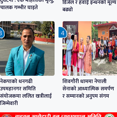
दुर्घटना : एक महिलाको मृत्यु,
डिजेल र हवाई इन्धनको मूल्य
चालक गम्भीर घाइते
बढ्यो
नेकपाको धनगढी
शिवगौरी धाममा नेपाली
उपमहानगर समिति
सेनाको आध्यात्मिक समर्पण
संयोजकमा ललित खत्रीलाई
र सम्मानको अनुपम संगम
जिम्मेवारी