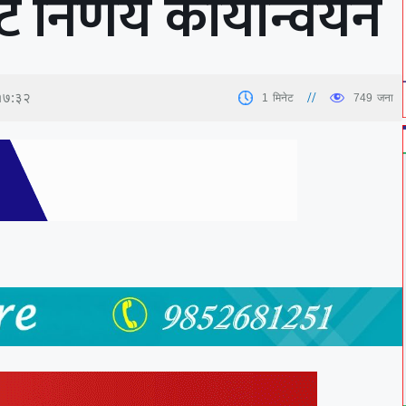
बाट निर्णय कार्यान्वयन
 १७:३२
1
मिनेट
749
जना