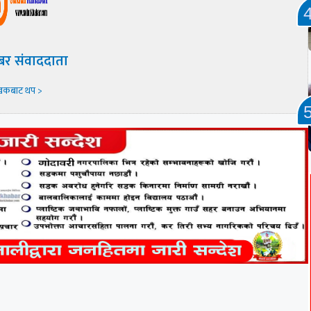
बर संवाददाता
खकबाट थप >