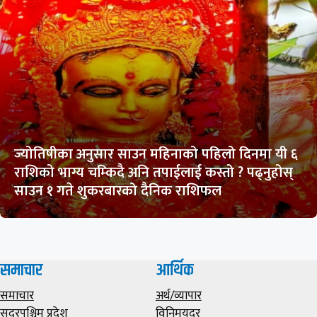
ज्योतिषीका अनुसार साउन महिनाको पहिलो दिनमा यी ६
राशिको भाग्य चम्किदै अनि तपाईलाई कस्तो ? पढ्नुहोस्
साउन १ गते शुकरबारको दैनिक राशिफल
समाचार
आर्थिक
समाचार
अर्थ/व्यापार
सुदूरपश्चिम प्रदेश
विनिमयदर