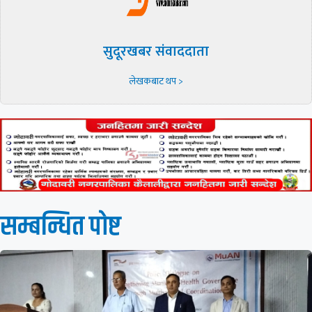
सुदूरखबर संवाददाता
लेखकबाट थप >
सम्बन्धित पाेष्ट