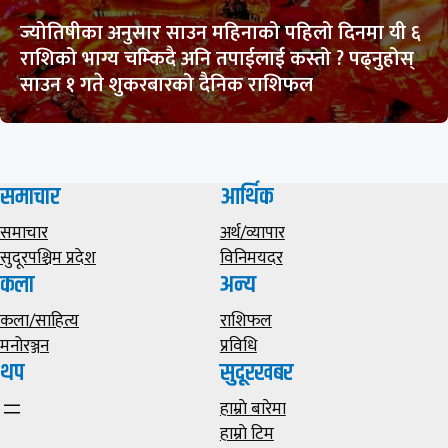
ज्योतिषीका अनुसार साउन महिनाको पहिलो दिनमा यी ६
राशिको भाग्य चम्किदै अनि तपाईलाई कस्तो ? पढ्नुहोस्
साउन १ गते शुकरबारको दैनिक राशिफल
समाचार
आर्थिक
समाचार
अर्थ/व्यापार
सुदूरपश्चिम प्रदेश
विनिमयदर
कला
अन्य
कला/साहित्य
राशिफल
मनोरञ्जन
प्रविधि
थप
सुदूरखबर
हाम्राे बारेमा
हाम्राे टिम