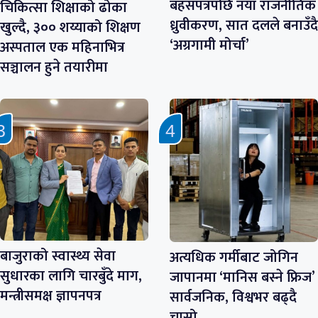
बहसपत्रपछि नयाँ राजनीतिक
चिकित्सा शिक्षाको ढोका
ध्रुवीकरण, सात दलले बनाउँदै
खुल्दै, ३०० शय्याको शिक्षण
‘अग्रगामी मोर्चा’
अस्पताल एक महिनाभित्र
सञ्चालन हुने तयारीमा
बाजुराको स्वास्थ्य सेवा
अत्यधिक गर्मीबाट जोगिन
सुधारका लागि चारबुँदे माग,
जापानमा ‘मानिस बस्ने फ्रिज’
मन्त्रीसमक्ष ज्ञापनपत्र
सार्वजनिक, विश्वभर बढ्दै
चासो