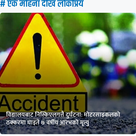
# एक महिना देखि लाेकप्रिय
विद्यालयबाट निस्किएलगत्तै दुर्घटना: मोटरसाइकलको
ठक्करमा घाइते ७ वर्षीय आरभको मृत्यु