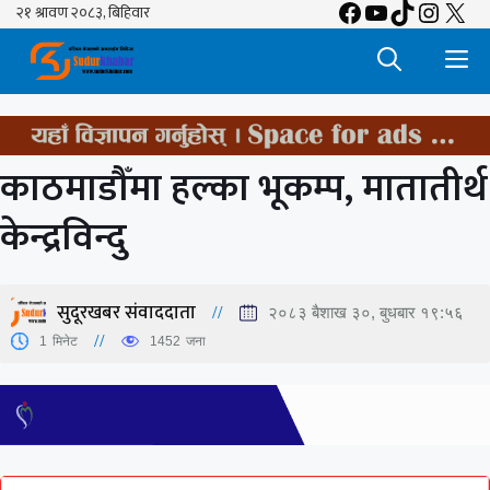
Facebook
YouTube
TikTok
Insta
X
Skip
to
M
content
काठमाडौँमा हल्का भूकम्प, मातातीर्थ
केन्द्रविन्दु
सुदूरखबर संवाददाता
२०८३ बैशाख ३०, बुधबार १९:५६
1
मिनेट
1452
जना