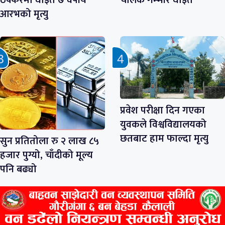
ठक्करमा घाइते ७ वर्षीय
चालक गम्भीर घाइते
आरभको मृत्यु
प्रवेश परीक्षा दिन गएका
युवकले विश्वविद्यालयको
छतबाट हाम फाल्दा मृत्यु
सुन प्रतितोला रु २ लाख ८५
हजार पुग्यो, चाँदीको मूल्य
पनि बढ्यो