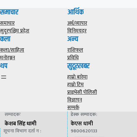
समाचार
आर्थिक
समाचार
अर्थ/व्यापार
सुदूरपश्चिम प्रदेश
विनिमयदर
कला
अन्य
कला/साहित्य
राशिफल
मनोरञ्जन
प्रविधि
थप
सुदूरखबर
हाम्राे बारेमा
हाम्राे टिम
प्राइभेसी पाेलिसी
विज्ञापन
सम्पर्क
सम्पादकः
डेस्क सम्पादक
:
केशब सिंह धामी
केएस धामी
सूचना विभाग दर्ता न :
9800620133