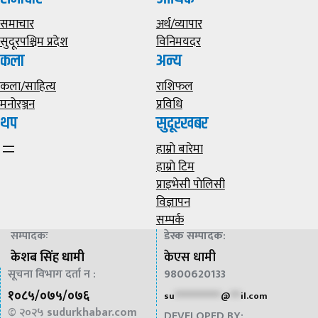
समाचार
अर्थ/व्यापार
सुदूरपश्चिम प्रदेश
विनिमयदर
कला
अन्य
कला/साहित्य
राशिफल
मनोरञ्जन
प्रविधि
थप
सुदूरखबर
हाम्राे बारेमा
हाम्राे टिम
प्राइभेसी पाेलिसी
विज्ञापन
सम्पर्क
सम्पादकः
डेस्क सम्पादक
:
केशब सिंह धामी
केएस धामी
सूचना विभाग दर्ता न :
9800620133
१०८५/०७५/०७६
su
*************
@
***
il.com
© २०२५
sudurkhabar.com
DEVELOPED BY: