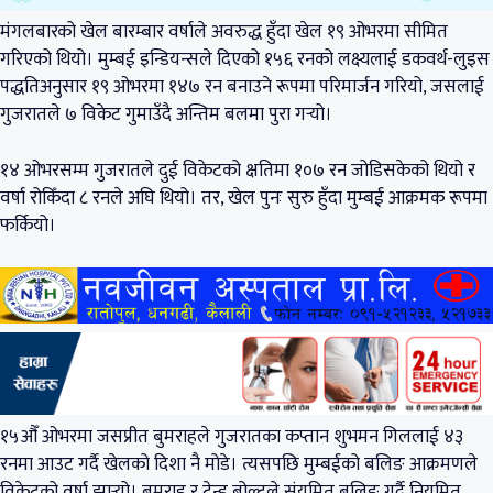
मंगलबारको खेल बारम्बार वर्षाले अवरुद्ध हुँदा खेल १९ ओभरमा सीमित
गरिएको थियो। मुम्बई इन्डियन्सले दिएको १५६ रनको लक्ष्यलाई डकवर्थ-लुइस
पद्धतिअनुसार १९ ओभरमा १४७ रन बनाउने रूपमा परिमार्जन गरियो, जसलाई
गुजरातले ७ विकेट गुमाउँदै अन्तिम बलमा पुरा गऱ्यो।
१४ ओभरसम्म गुजरातले दुई विकेटको क्षतिमा १०७ रन जोडिसकेको थियो र
वर्षा रोकिँदा ८ रनले अघि थियो। तर, खेल पुनः सुरु हुँदा मुम्बई आक्रमक रूपमा
फर्कियो।
१५औँ ओभरमा जसप्रीत बुमराहले गुजरातका कप्तान शुभमन गिललाई ४३
रनमा आउट गर्दै खेलको दिशा नै मोडे। त्यसपछि मुम्बईको बलिङ आक्रमणले
विकेटको वर्षा झार्‍यो। बुमराह र ट्रेन्ड बोल्टले संयमित बलिङ गर्दै नियमित