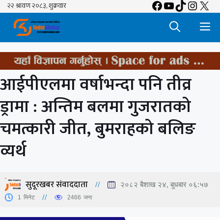
Facebook
YouTube
TikTok
Insta
X
Skip
to
M
content
आईपीएलमा वर्षाभन्दा पनि तीव्र
ड्रामा : अन्तिम बलमा गुजरातको
चमत्कारी जीत, बुमराहको बलिङ
व्यर्थ
सुदूरखबर संवाददाता
२०८२ बैशाख २४, बुधबार ०६:५७
1
मिनेट
2466
जना