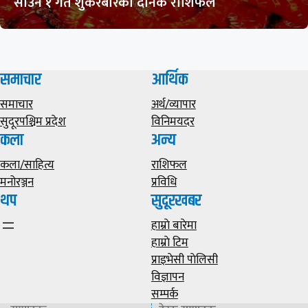
साउन १ गते शुकरबारको दैनिक राशिफल
समाचार
आर्थिक
समाचार
अर्थ/व्यापार
सुदूरपश्चिम प्रदेश
विनिमयदर
कला
अन्य
कला/साहित्य
राशिफल
मनोरञ्जन
प्रविधि
थप
सुदूरखबर
हाम्राे बारेमा
हाम्राे टिम
प्राइभेसी पाेलिसी
विज्ञापन
सम्पर्क