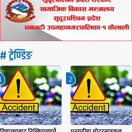
# ट्रेण्डिङ
विद्यालयबाट निस्किएलगत्तै
धनगढीमा मोटरसाइकल