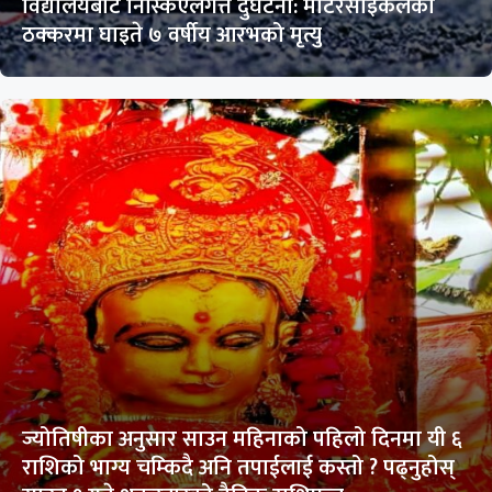
विद्यालयबाट निस्किएलगत्तै दुर्घटना: मोटरसाइकलको
ठक्करमा घाइते ७ वर्षीय आरभको मृत्यु
ज्योतिषीका अनुसार साउन महिनाको पहिलो दिनमा यी ६
राशिको भाग्य चम्किदै अनि तपाईलाई कस्तो ? पढ्नुहोस्