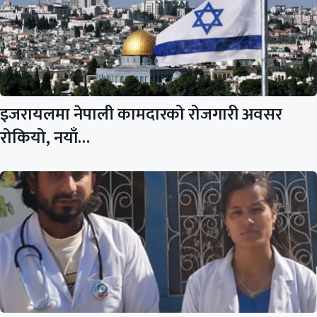
इजरायलमा नेपाली कामदारको रोजगारी अवसर
रोकियो, नयाँ…