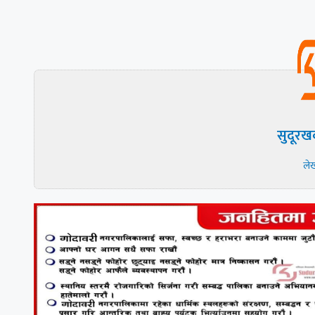
सुदूरख
ले