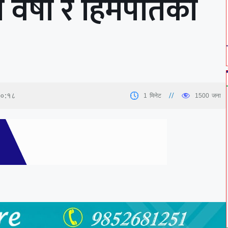
का वर्षा र हिमपातको
२०:१८
1
मिनेट
1500
जना