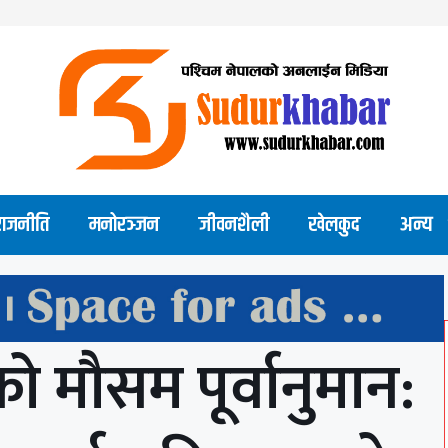
राजनीति
मनोरञ्जन
जीवनशैली
खेलकुद
अन्य
 मौसम पूर्वानुमान: