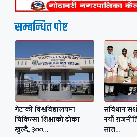
सम्बन्धित पाेष्ट
गेटाको विश्वविद्यालयमा
संविधान सं
चिकित्सा शिक्षाको ढोका
नयाँ राजनीत
खुल्दै, ३००…
सात…