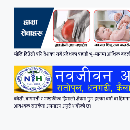
भोलि दिउँसो पनि देशका सबै प्रदेशका पहाडी भू–भागमा आंशिक बदल
कोशी, बागमती र गण्डकीका हिमाली क्षेत्रमा पुनः हल्का वर्षा वा हिम
आवश्यक सतर्कता अपनाउन अनुरोध गरेको छ।