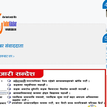
बर संवाददाता
खकबाट थप >