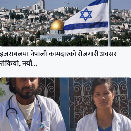
इजरायलमा नेपाली कामदारको रोजगारी अवसर
रोकियो, नयाँ…