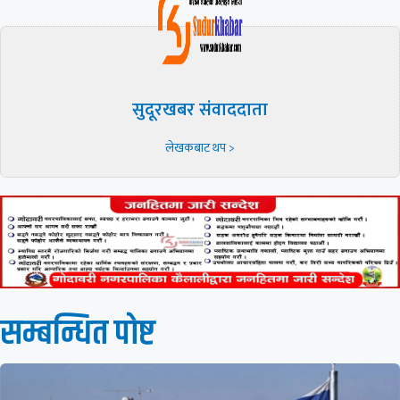
सुदूरखबर संवाददाता
लेखकबाट थप >
सम्बन्धित पाेष्ट