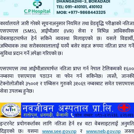
कार्यालयले जारी गरेको सूचनाअनुसार नियमित तथा ग्रेडवृद्धि परीक्षाको नतिजा
एसएमएस (SMS), आईभीआर (IVR) सेवा र विभिन्न आधिकारिक
वेबसाइटमार्फत हेर्न सकिने व्यवस्था मिलाइएको छ। यसले विद्यार्थी,
अभिभावक तथा सरोकारवालालाई घरमै बसेर सहज रूपमा नतिजा प्राप्त गर्ने
सुविधा प्रदान गर्ने अपेक्षा गरिएको छ।
एसएमएस तथा आईभीआरमार्फत नतिजा प्राप्त गर्न नेपाल टेलिकमको १६००
नम्बरमा एसएमएस पठाउन वा फोन गर्न सकिनेछ। त्यस्तै, जानकी
टेक्नोलोजीको ३५००१ र एम्बिसन गुरुको ३१०६९ नम्बरबाट समेत एसएमएस
सेवा उपलब्ध हुनेछ।
इन्टरनेट प्रयोगकर्ताका लागि नतिजा हेर्न १४ वटा वेबसाइटलाई अनुमति
दिइएको छ। यसमा
www.see.gov.np
र
www.neb.gov.np
जस्ता