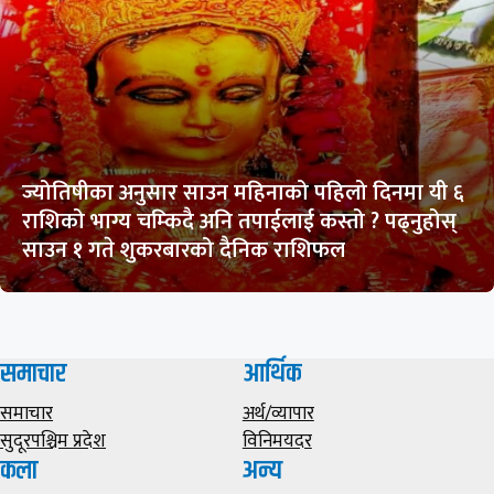
ज्योतिषीका अनुसार साउन महिनाको पहिलो दिनमा यी ६
राशिको भाग्य चम्किदै अनि तपाईलाई कस्तो ? पढ्नुहोस्
साउन १ गते शुकरबारको दैनिक राशिफल
समाचार
आर्थिक
समाचार
अर्थ/व्यापार
सुदूरपश्चिम प्रदेश
विनिमयदर
कला
अन्य