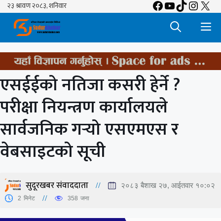
Facebook
YouTube
TikTok
Insta
X
Skip
to
M
content
एसईईको नतिजा कसरी हेर्ने ?
परीक्षा नियन्त्रण कार्यालयले
सार्वजनिक गर्‍यो एसएमएस र
वेबसाइटको सूची
सुदूरखबर संवाददाता
२०८३ बैशाख २७, आईतवार १०:०२
2
मिनेट
358
जना