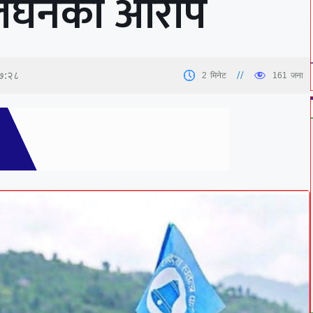
्लंघनको आरोप
७:२८
2
मिनेट
161
जना