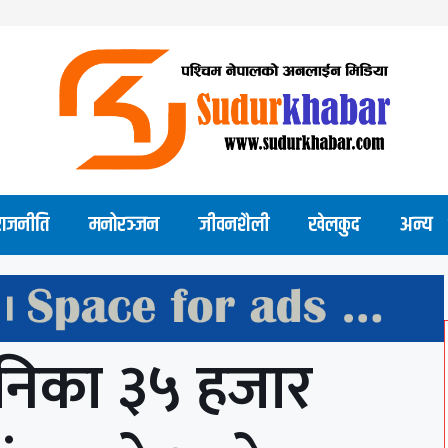
राजनीति
मनोरञ्जन
जीवनशैली
खेलकुद
अन्य
मुनिका ३५ हजार