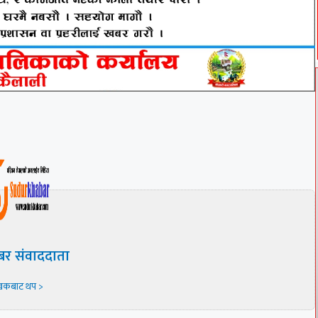
बर संवाददाता
खकबाट थप >