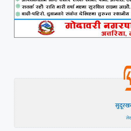
सुदूरख
ले