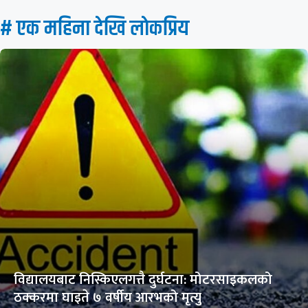
# एक महिना देखि लाेकप्रिय
विद्यालयबाट निस्किएलगत्तै दुर्घटना: मोटरसाइकलको
ठक्करमा घाइते ७ वर्षीय आरभको मृत्यु