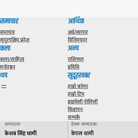
समाचार
आर्थिक
समाचार
अर्थ/व्यापार
सुदूरपश्चिम प्रदेश
विनिमयदर
कला
अन्य
कला/साहित्य
राशिफल
मनोरञ्जन
प्रविधि
थप
सुदूरखबर
हाम्राे बारेमा
हाम्राे टिम
प्राइभेसी पाेलिसी
विज्ञापन
सम्पर्क
सम्पादकः
डेस्क सम्पादक
:
केशब सिंह धामी
केएस धामी