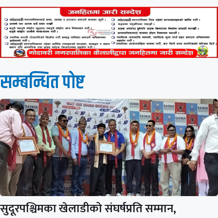
सम्बन्धित पाेष्ट
सुदूरपश्चिमका खेलाडीको संघर्षप्रति सम्मान,