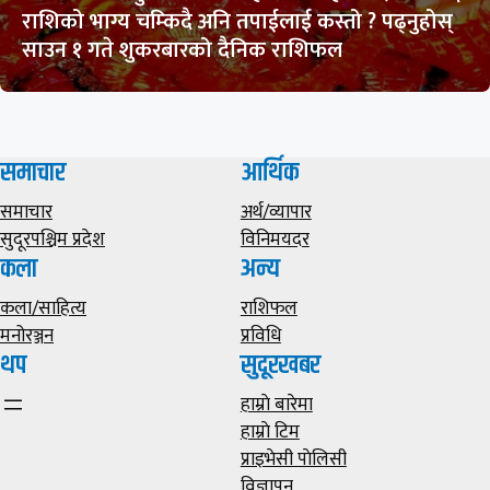
राशिको भाग्य चम्किदै अनि तपाईलाई कस्तो ? पढ्नुहोस्
साउन १ गते शुकरबारको दैनिक राशिफल
समाचार
आर्थिक
समाचार
अर्थ/व्यापार
सुदूरपश्चिम प्रदेश
विनिमयदर
कला
अन्य
कला/साहित्य
राशिफल
मनोरञ्जन
प्रविधि
थप
सुदूरखबर
हाम्राे बारेमा
हाम्राे टिम
प्राइभेसी पाेलिसी
विज्ञापन