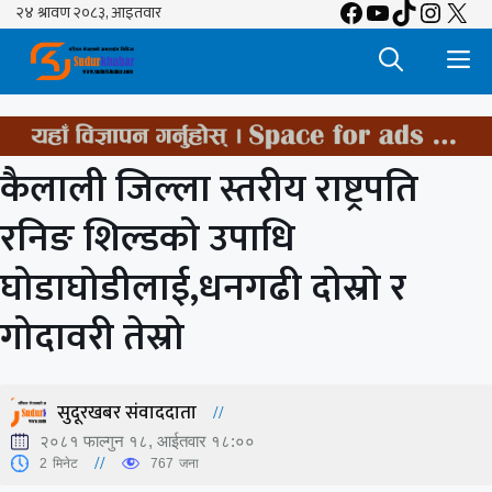
Facebook
YouTube
TikTok
Insta
X
Skip
to
M
content
कैलाली जिल्ला स्तरीय राष्ट्रपति
रनिङ शिल्डको उपाधि
घोडाघोडीलाई,धनगढी दोस्रो र
गोदावरी तेस्रो
सुदूरखबर संवाददाता
२०८१ फाल्गुन १८, आईतवार १८:००
2
मिनेट
767
जना