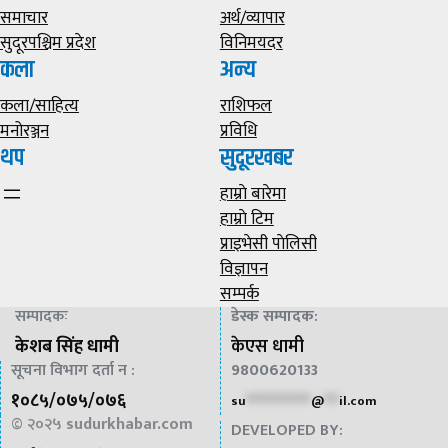
समाचार
अर्थ/व्यापार
सुदूरपश्चिम प्रदेश
विनिमयदर
कला
अन्य
कला/साहित्य
राशिफल
मनोरञ्जन
प्रविधि
थप
सुदूरखबर
हाम्राे बारेमा
हाम्राे टिम
प्राइभेसी पाेलिसी
विज्ञापन
सम्पर्क
सम्पादकः
डेस्क सम्पादक
:
केशब सिंह धामी
केएस धामी
सूचना विभाग दर्ता न :
9800620133
१०८५/०७५/०७६
su
*************
@
***
il.com
© २०२५
sudurkhabar.com
DEVELOPED BY: