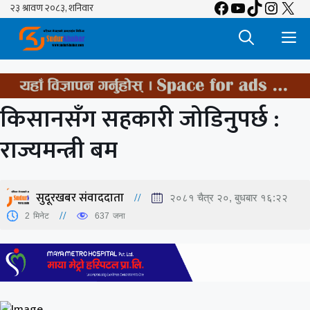
Facebook
YouTube
TikTok
Insta
X
Skip
to
M
content
किसानसँग सहकारी जोडिनुपर्छ :
राज्यमन्त्री बम
सुदूरखबर संवाददाता
२०८१ चैत्र २०, बुधबार १६:२२
2
मिनेट
637
जना