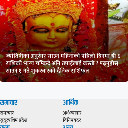
ज्योतिषीका अनुसार साउन महिनाको पहिलो दिनमा यी ६
राशिको भाग्य चम्किदै अनि तपाईलाई कस्तो ? पढ्नुहोस्
साउन १ गते शुकरबारको दैनिक राशिफल
समाचार
आर्थिक
समाचार
अर्थ/व्यापार
सुदूरपश्चिम प्रदेश
विनिमयदर
कला
अन्य