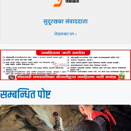
सुदूरखबर संवाददाता
लेखकबाट थप >
सम्बन्धित पाेष्ट