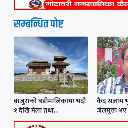
सम्बन्धित पाेष्ट
बाजुराको बडीमालिकामा भदौ
कैद सजाय भु
१ देखि मेला तथा…
जेलमुक्त भए