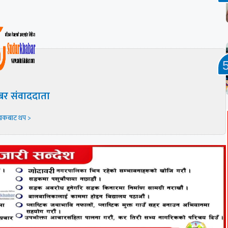
बर संवाददाता
खकबाट थप >