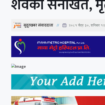
शवको सनाखत, मृत
सुदूरखबर संवाददाता
२०८१ चैत्र ३०, शनिबार १