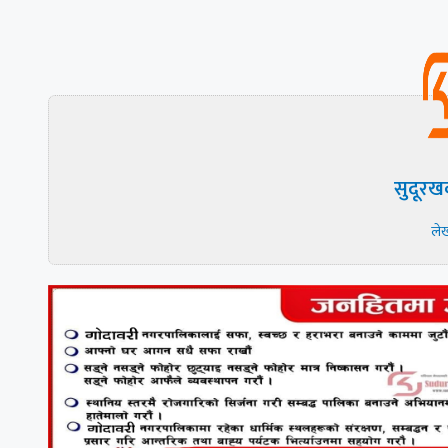
सुदूरख
ले