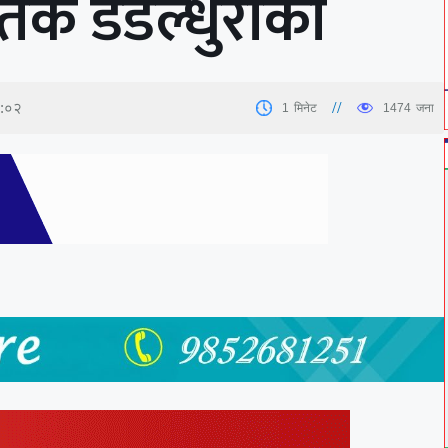
क डडेल्धुराका
२:०२
1
मिनेट
1474
जना