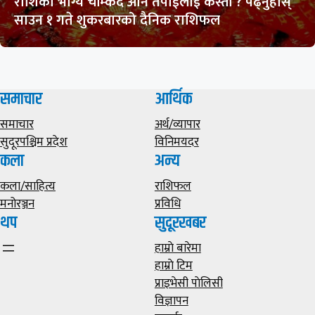
राशिको भाग्य चम्किदै अनि तपाईलाई कस्तो ? पढ्नुहोस्
साउन १ गते शुकरबारको दैनिक राशिफल
समाचार
आर्थिक
समाचार
अर्थ/व्यापार
सुदूरपश्चिम प्रदेश
विनिमयदर
कला
अन्य
कला/साहित्य
राशिफल
मनोरञ्जन
प्रविधि
थप
सुदूरखबर
हाम्राे बारेमा
हाम्राे टिम
प्राइभेसी पाेलिसी
विज्ञापन