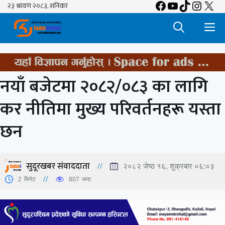
Facebook
YouTube
TikTok
Insta
X
Skip
to
M
content
नयाँ बजेटमा २०८२/०८३ का लागि
कर नीतिमा मुख्य परिवर्तनहरू यस्ता
छन
सुदूरखबर संवाददाता
२०८२ जेष्ठ १६, शुक्रबार ०६:०३
2
मिनेट
807
जना