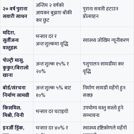
अन्तिम २ वर्षको
२० वर्ष पुराना
पुराना सवारी हटाउन
आयकर बुझाए बाँकी
सवारी साधन
प्रोत्साहन
कर छुट
मदिरा,
भन्सार दर र
सुर्तीजन्य
स्वास्थ्य जोखिम न्यूनीकरण
अन्तःशुल्कमा वृद्धि
वस्तुहरू
पोल्ट्री मासु,
अन्तःशुल्क १५% र
पशुपालन सामग्रीमा कर
कुकुर/बिरालो
२०%
वृद्धि
खाना
बोर्ड/संरचना
अन्तःशुल्क ५% बाट
निर्माण सामग्री महँगो हुन
निर्माण सामग्री
१०%
सक्छ
किसमिस,
उपभोग्य वस्तु सस्तो हुने
भन्सार दर घटाइयो
मिश्री, चिनी
सम्भावना
इनर्जी ड्रिंक,
भन्सार दर ४०% र
स्वास्थ्य दृष्टिकोणले महँगो